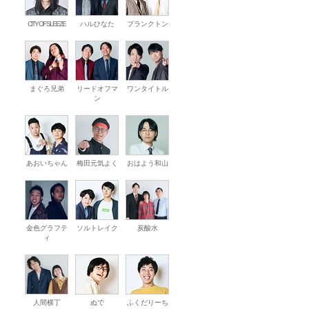
CITY OF SLEEZE
ハルひなた
プランクトン
まぐろ兄弟
リードオフマ
ワンタイトル
ン
あおいちゃん
梅田元気よく
おはよう和山
金色グラフテ
ソルトレイク
炭酸水
ィ
人間横丁
ぬで
ふくだりーち