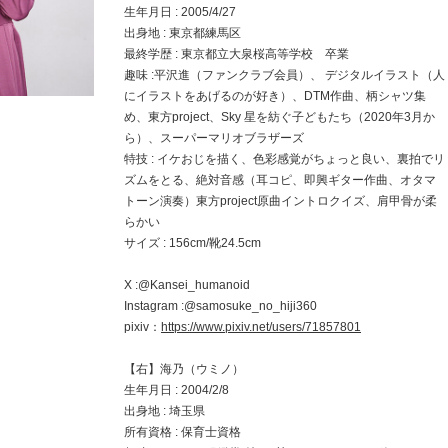
生年月日 : 2005/4/27
出身地 : 東京都練馬区
最終学歴 : 東京都立大泉桜高等学校 卒業
趣味 :平沢進（ファンクラブ会員）、 デジタルイラスト（人
にイラストをあげるのが好き）、DTM作曲、柄シャツ集
め、東方project、Sky 星を紡ぐ子どもたち（2020年3月か
ら）、スーパーマリオブラザーズ
特技 : イケおじを描く、色彩感覚がちょっと良い、裏拍でリ
ズムをとる、絶対音感（耳コピ、即興ギター作曲、オタマ
トーン演奏）東方project原曲イントロクイズ、肩甲骨が柔
らかい
サイズ : 156cm/靴24.5cm
X :@Kansei_humanoid
Instagram :@samosuke_no_hiji360
pixiv：
https://www.pixiv.net/users/71857801
【右】海乃（ウミノ）
生年月日 : 2004/2/8
出身地 : 埼玉県
所有資格 : 保育士資格