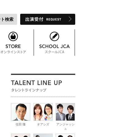
ント検索
住田 隆
オアシズ
アンジャッシ
ュ