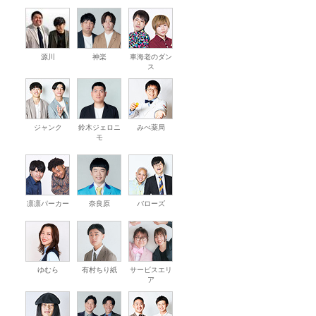
源川
神楽
車海老のダン
ス
ジャンク
鈴木ジェロニ
みべ薬局
モ
凛凛パーカー
奈良原
バローズ
ゆむら
有村ちり紙
サービスエリ
ア