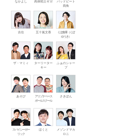
なかよし
肉体戦士ギガ
バッドビート
両角
吉住
五十嵐文香
くぼ倉庫（くぼ
ゆうき）
ザ・マミィ
ターリーター
ふぁのシャー
キー
プ
あそび
アリゾナベース
さきぽん
ボールスクール
スパイシーガー
ほくと
メゾンドマカ
リック
ロニ