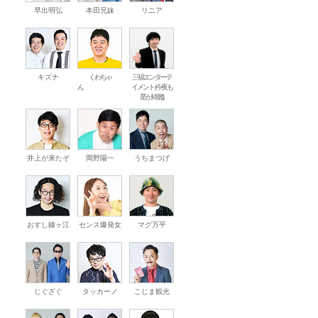
早出明弘
本田兄妹
リニア
キズナ
くわちゃ
三福エンターテ
ん
イメント (今夜も
星が綺麗)
井上が来たぞ
岡野陽一
うちまつげ
おすし鐘ヶ江
センス爆発女
マグ万平
じぐざぐ
タッカーノ
こじま観光