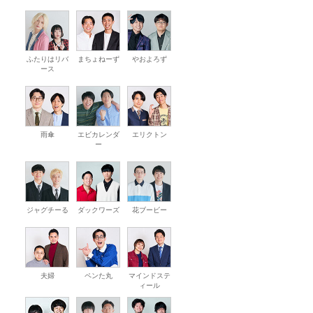
ふたりはリバ
まちょねーず
やおよろず
ース
雨傘
エビカレンダ
エリクトン
ー
ジャグチーる
ダックワーズ
花ブービー
夫婦
ペンた丸
マインドステ
ィール