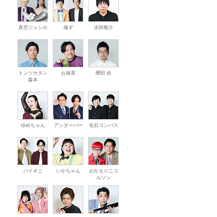
真空ジェシカ
魂ず
永田敬介
トンツカタン
お抹茶
櫻田 佑
森本
ゆめちゃん
アンダーパー
化石コンパス
バイオニ
いかちゃん
おかえりニコ
ルソン