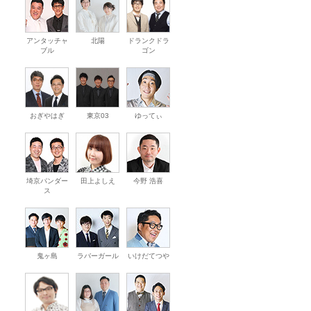
アンタッチャ
北陽
ドランクドラ
ブル
ゴン
おぎやはぎ
東京03
ゆってぃ
埼京パンダー
田上よしえ
今野 浩喜
ス
鬼ヶ島
ラバーガール
いけだてつや