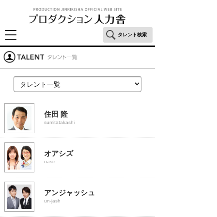
タレント検索
住田 隆
sumitatakashi
オアシズ
oasiz
アンジャッシュ
un-jash