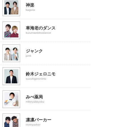
神楽
kagura
車海老のダンス
kurumaebinodance
ジャンク
junk
鈴木ジェロニモ
suzukigeronimo
みべ薬局
mibeyakkyoku
凛凛パーカー
rinrinparker