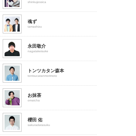
shinkujessica
魂ず
tamashizu
永田敬介
nagatakeisuke
トンツカタン森本
tontsucatanmorimoto
お抹茶
omatcha
櫻田 佑
sakuradatasuku