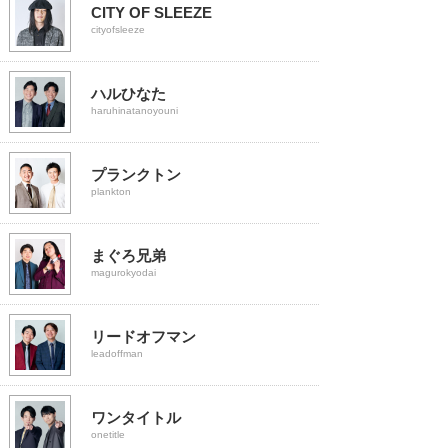
CITY OF SLEEZE
cityofsleeze
ハルひなた
haruhinatanoyouni
プランクトン
plankton
まぐろ兄弟
magurokyodai
リードオフマン
leadoffman
ワンタイトル
onetitle