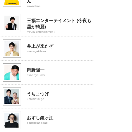
ん
kuwachan
三福エンターテイメント (今夜も
星が綺麗)
mifukuentertainment
井上が来たぞ
inouegakitazo
岡野陽一
okanoyouichi
うちまつげ
uchimatsuge
おすし鐘ヶ江
osushikanegae