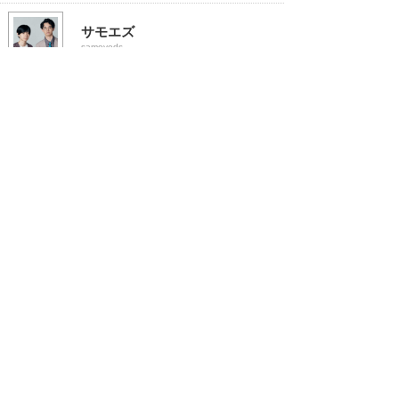
サモエズ
samoyeds
タルタル関数
tarutarukansuu
デイドリーム
daydream
めおしぼたん
meoshibutton
悪趣味な色彩のカエル
akushuminasikisaifrog
最大パルプ