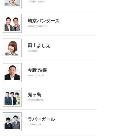
tohdohyouta
埼京パンダース
saikyopandas
田上よしえ
tanoue
今野 浩喜
konnohiroki
鬼ヶ島
onigashima
ラバーガール
rubbergirl