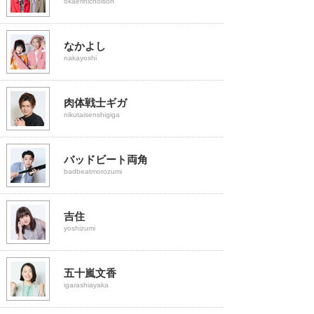
okaerinicholson
なかよし
nakayoshi
肉体戦士ギガ
nikutaisenshigiga
バッドビート両角
badbeatmorozumi
吉住
yoshizumi
五十嵐文香
igarashiayaka