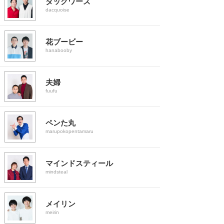
ダックワーズ
dacquoise
花ブービー
hanabooby
夫婦
fuufu
ペンた丸
marupokopentamaru
マインドスティール
mindsteal
メイリン
meirin