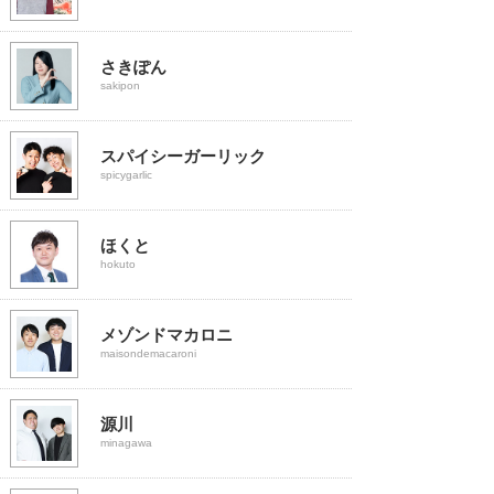
さきぽん
sakipon
スパイシーガーリック
spicygarlic
ほくと
hokuto
メゾンドマカロニ
maisondemacaroni
源川
minagawa