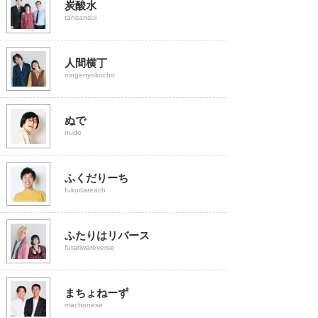
炭酸水
tansansui
人間横丁
ningenyokocho
ぬで
nude
ふくだりーち
fukudareach
ふたりはリバース
futariwareverse
まちょねーず
machonese