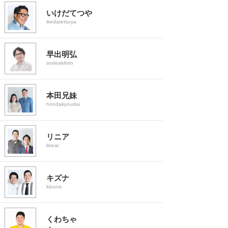
いけだてつや
ikedatetsuya
早出明弘
sodeakihiro
本田兄妹
hondakyoudai
リニア
linear
キズナ
kizuna
くわちゃ