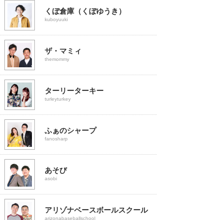
くぼ倉庫（くぼゆうき）
kuboyuuki
ザ・マミィ
themommy
ターリーターキー
turleyturkey
ふぁのシャープ
fanosharp
あそび
asobi
アリゾナベースボールスクール
arizonabaseballschool