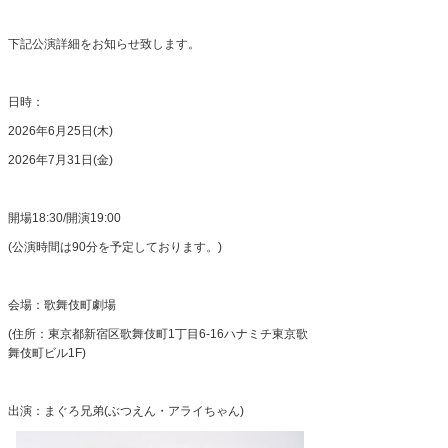
下記公演詳細をお知らせ致します。
日時：
2026年
6
月
25
日
(
木
)
2026年
7
月
31
日
(
金
)
開場
18:30/
開演
19:00
(公演時間は
90
分を予定しております。
)
会場：歌舞伎町劇場
(住所：東京都新宿区歌舞伎町
1
丁目
6-16
ハナミチ東京歌
舞伎町ビル
1F)
出演：まぐろ兄弟
(
ぶつえん・アライちゃん
)