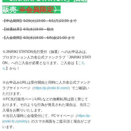
販売
※会員限定
〉
【申込期間】5/26(火)19:00～6/1(月)23:59 まで
【抽選結果】6/3(水)18:00～順次
【入金期間】6/3(水)18:00～6/5(金)21:00 まで
※
JINRIKI STATION
先行受付（抽選）へのお申込みは、
プロダクション人力舎公式ファンクラブ「
JINRIKI STATI
ON
」へのご入会が必要となります。ご入会は【
こち
ら
】から！
※お申込み
URL
は受付開始と同時に人力舎公式ファンク
ラブサイトページ（
https://p-jinriki-fc.com/
）でご確認い
ただけます。
※
FC
先行販売ページ
URL
などの無断転用は固く禁じて
おります。そのような行為が発見された場合は、当日ご
入場をお断りいたします。
※当日入場時に会場受付にて、
FC
マイページ（
https://p-
jinriki-fc.com/my
）のスマホ画面をご提示頂く場合がござ
います。