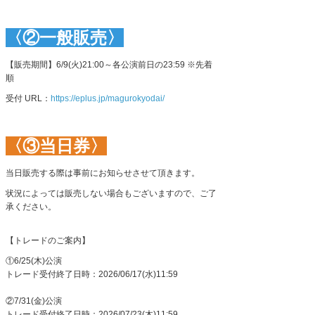
〈②一般販売〉
【販売期間】
6/9(
火
)21:00
～各公演前日の
23:59
※先着
順
受付
URL
：
https://eplus.jp/magurokyodai/
〈③当日券〉
当日販売する際は事前にお知らせさせて頂きます。
状況によっては販売しない場合もございますので、ご了
承ください。
【トレードのご案内】
①6/25(木)公演
トレード受付終了日時：
2026/06/17(
水
)11:59
②7/31(金)公演
トレード受付終了日時：
2026/07/23(
木
)11:59