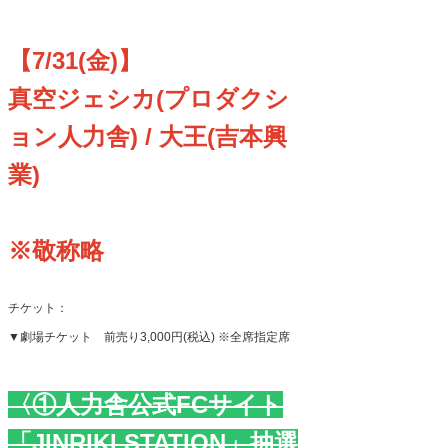
【7/31(金)】
真空ジェシカ(プロダクシ
ョン人力舎) / 大王(吉本興
業)
※敬称略
チケット：
▼劇場チケット 前売り
3,000
円
(
税込
)
※全席指定席
〈①人力舎公式FCサイト
「JINRIKI STATION」抽選