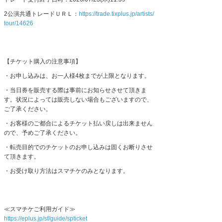
2
公演共通トレードＵＲＬ：
https://trade.tixplus.jp/artists/
tour/14626
【チケット購入の注意事項】
・お申し込みは、お一人様
4
枚までが上限となります。
・当日券を販売する際は事前にお知らせさせて頂きま
す。状況によっては販売しない場合もございますので、
ご了承ください。
・お客様のご都合によるチケット払い戻しは出来ません
ので、予めご了承ください。
・転売目的でのチケットのお申し込みは固くお断りさせ
て頂きます。
・お受け取り方法はスマチケのみとなります。
≪スマチケご利用ガイド≫
https://eplus.jp/sf/guide/spticket