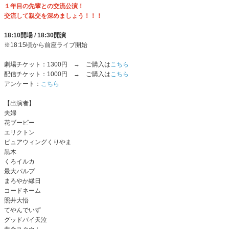
１年目の先輩との交流公演！
交流して親交を深めましょう！！！
18:10開場 / 18:30開演
※18:15頃から前座ライブ開始
劇場チケット：1300円 → ご購入は
こちら
配信チケット：1000円 → ご購入は
こちら
アンケート：
こちら
【出演者】
夫婦
花ブービー
エリクトン
ピュアウィングくりやま
黒木
くろイルカ
最大パルプ
まろやか縁日
コードネーム
照井大悟
てやんでいず
グッドバイ天泣