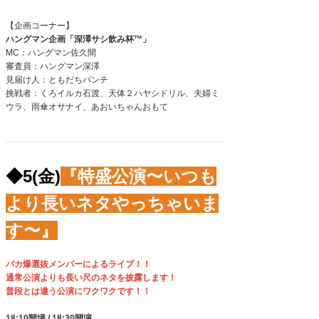
【企画コーナー】
ハングマン企画「深澤サシ飲み
杯™️
」
MC：ハングマン佐久間
審査員：ハングマン深澤
見届け人：ともだちパンチ
挑戦者：くろイルカ石渡、天体２ハヤシドリル、夫婦ミ
ウラ、雨傘オサナイ、あおいちゃんおもて
◆5(金)
『特盛公演〜いつも
より長いネタやっちゃいま
す〜』
バカ爆選抜メンバーによるライブ！！
通常公演よりも長い尺のネタを披露します！
普段とは違う公演にワクワクです！！
18:10開場 / 18:30開演