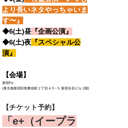
より長いネタやっちゃいま
す〜』
◆6(土)昼
『企画公演』
◆6(土)夜
『スペシャル公
演』
【会場】
新宿Fu-
(東京都新宿区歌舞伎町２丁目４５−５ 新宿永谷ビル 1階)
【チケット予約】
「e+（イープラ