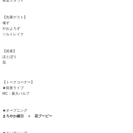
黄金スタウト
【先輩ゲスト】
魂ず
やおよろず
ソルトレイク
【前座】
ほとぼり
花
【トークコーナー】
★前座ライブ
MC：
最大パルプ
★オープニング
まろやか縁日 ＋ 花ブービー