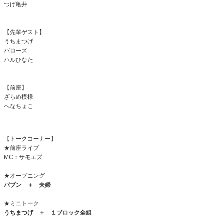
つげ亀井
【先輩ゲスト】
うちまつげ
バローズ
ハルひなた
【前座】
ざらめ模様
へなちょこ
【トークコーナー】
★前座ライブ
MC：サモエズ
★オープニング
パブン ＋ 夫婦
★ミニトーク
うちまつげ ＋ １ブロック全組