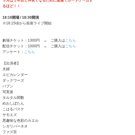
５月は１年目と仲良くなるために楽屋でボードゲームす
るほど！！
18:10開場 / 18:30開演
※18:15頃から前座ライブ開始
劇場チケット：1300円 → ご購入は
こちら
配信チケット：1000円 → ご購入は
こちら
アンケート：
こちら
【出演者】
夫婦
エビカレンダー
ダックワーズ
パブン
写実派
タルタル関数
めおしぼたん
こはるバスケ
サモエズ
悪趣味な色彩のカエル
シガリバーネオ
ファズ宮