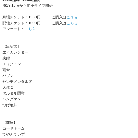
※18:15頃から前座ライブ開始
劇場チケット：1300円 → ご購入は
こちら
配信チケット：1000円 → ご購入は
こちら
アンケート：
こちら
【出演者】
エビカレンダー
夫婦
エリクトン
雨傘
パブン
センチメンタルズ
天体２
タルタル関数
ハングマン
つげ亀井
【前座】
コードネーム
てやんでいず