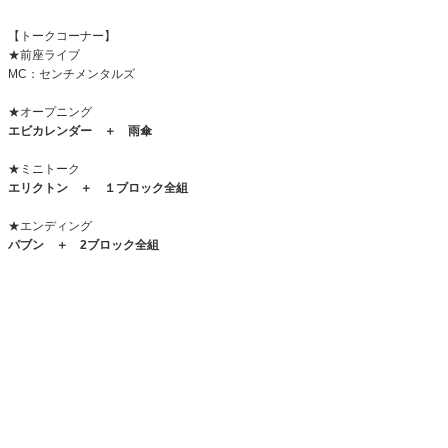
【トークコーナー】
★前座ライブ
MC：センチメンタルズ
★オープニング
エビカレンダー ＋ 雨傘
★ミニトーク
エリクトン ＋ １ブロック全組
★エンディング
パブン ＋
2
ブロック全組
◆6(土)昼
『企画公演』
大好評企画公演！！
今回はバカ爆の今後をそれぞれがプレゼンする企画！
選ばれた企画は近いうちに実施！！