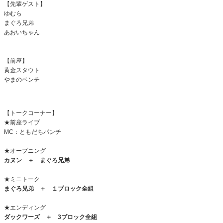
【先輩ゲスト】
ゆむら
まぐろ兄弟
あおいちゃん
【前座】
黄金スタウト
やまのベンチ
【トークコーナー】
★前座ライブ
MC：ともだちパンチ
★オープニング
カヌン ＋ まぐろ兄弟
★ミニトーク
まぐろ兄弟 ＋ １ブロック全組
★エンディング
ダックワーズ ＋
3
ブロック全組