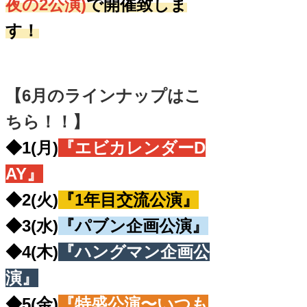
夜の2公演)
で開催致しま
す！
【6月のラインナップはこ
ちら！！】
◆1(月)
『エビカレンダーD
AY』
◆2(火)
『1年目交流公演』
◆3(水)
『パブン企画公演』
◆4(木)
『ハングマン企画公
演』
◆5(金)
『特盛公演〜いつも