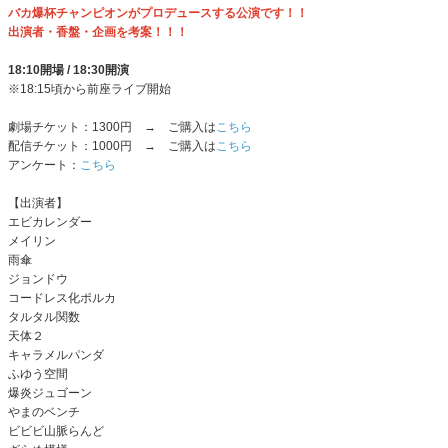
バカ爆杯チャンピオンがプロデュースする公演です！！
出演者・香盤・企画を考案！！！
18:10開場 / 18:30開演
※18:15頃から前座ライブ開始
劇場チケット：1300円 → ご購入は
こちら
配信チケット：1000円 → ご購入は
こちら
アンケート：
こちら
【出演者】
エビカレンダー
メイリン
雨傘
ジョンドウ
コードレス化ポルカ
タルタル関数
天体２
キャラメルパンダ
ふゆう空間
爆炎ジュゴーン
やまのベンチ
ビビビ山脈らんど