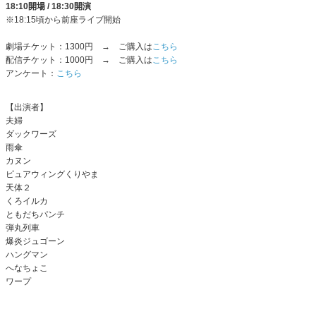
18:10開場 / 18:30開演
※18:15頃から前座ライブ開始
劇場チケット：1300円 → ご購入は
こちら
配信チケット：1000円 → ご購入は
こちら
アンケート：
こちら
【出演者】
夫婦
ダックワーズ
雨傘
カヌン
ピュアウィングくりやま
天体２
くろイルカ
ともだちパンチ
弾丸列車
爆炎ジュゴーン
ハングマン
へなちょこ
ワープ