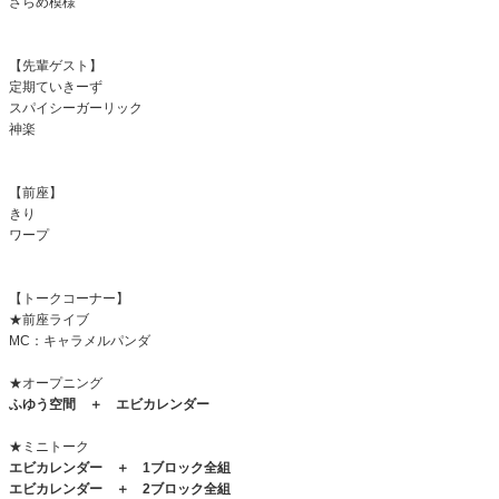
ざらめ模様
【先輩ゲスト】
定期ていきーず
スパイシーガーリック
神楽
【前座】
きり
ワープ
【トークコーナー】
★前座ライブ
MC：キャラメルパンダ
★オープニング
ふゆう空間 ＋ エビカレンダー
★ミニトーク
エビカレンダー ＋ 1ブロック全組
エビカレンダー ＋
2
ブロック全組