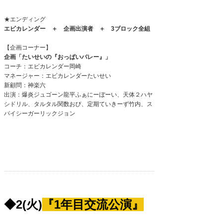
★エンディング
エビカレンダー ＋ 企画出演者 ＋
3
ブロック全組
【企画コーナー】
企画「たいせいの『おっぱいバレー』」
コーチ：エビカレンダー岡崎
マネージャー：エビカレンダーたいせい
新顧問：神楽六
出演：爆炎ジュゴーン龍平ふぁにーぼーい、天体２ハヤ
シドリル、タルタル関数おび、定期ていきーず竹内、ス
パイシーガーリックジョン
◆2(火)
『1年目交流公演』