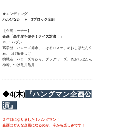
★エンディング
ハルひなた ＋
3
ブロック全組
【企画コーナー】
企画「高学歴を倒せ！クイズ対決！」
MC：パブン
高学歴：バローズ徳永、こはるバスケ、めおしぼたん立
石、つげ亀井つげ
挑戦者：バローズちゅら、ダックワーズ、めおしぼたん
神崎、つげ亀井亀井
◆4(木)
『ハングマン企画公
演』
２年目になりました！ハングマン！
企画はどんな企画になるのか、今から楽しみです！