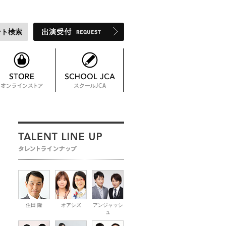
ント検索
住田 隆
オアシズ
アンジャッシ
ュ