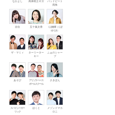
なかよし
肉体戦士ギガ
バッドビート
両角
吉住
五十嵐文香
くぼ倉庫（くぼ
ゆうき）
ザ・マミィ
ターリーター
ふぁのシャー
キー
プ
あそび
アリゾナベース
さきぽん
ボールスクール
スパイシーガー
ほくと
メゾンドマカ
リック
ロニ