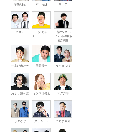
早出明弘
本田兄妹
リニア
キズナ
くわちゃ
三福エンターテ
ん
イメント (今夜も
星が綺麗)
井上が来たぞ
岡野陽一
うちまつげ
おすし鐘ヶ江
センス爆発女
マグ万平
じぐざぐ
タッカーノ
こじま観光