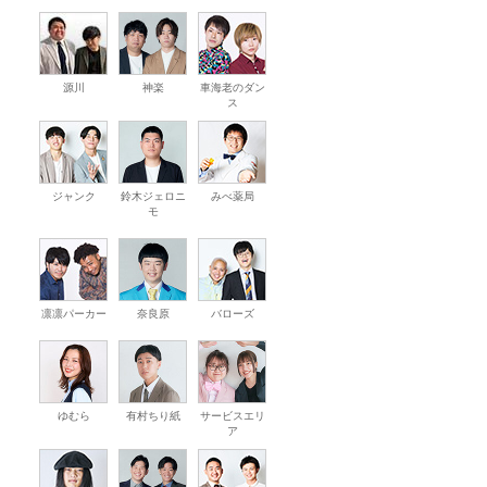
源川
神楽
車海老のダン
ス
ジャンク
鈴木ジェロニ
みべ薬局
モ
凛凛パーカー
奈良原
バローズ
ゆむら
有村ちり紙
サービスエリ
ア