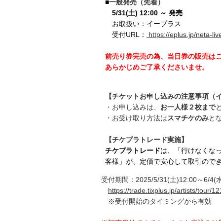
■
一般発売（先着）
5
/31(土) 12:00 ～ 発売
お取扱い：イープラス
受付URL：
https://eplus.jp/neta-liv
前売り券完売の為、当日券の販売は
あらかじめご了承くださいませ。
【チケットお申し込みの注意事項（イ
・お申し込みは、
お一人様２枚
まで
・お受け取り方法は
スマチケのみ
と
【チケプラトレード実施】
チケプラトレード
は、「行けなくな
客様」が、定価で安心して取引ので
受付期間：2025/5/31(土)12:00～6/4(水
https://trade.tixplus.
jp/artists/tour/1
※受付開始のタイミングから有効