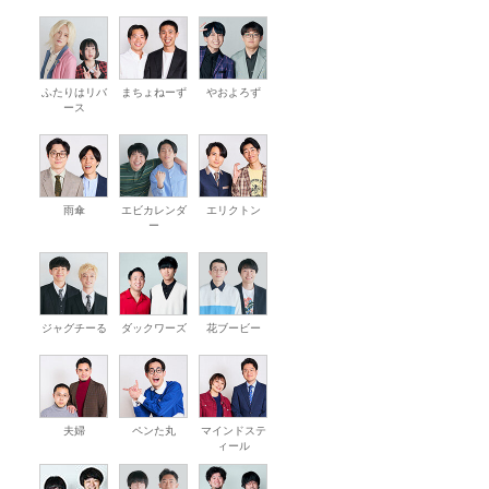
ふたりはリバ
まちょねーず
やおよろず
ース
雨傘
エビカレンダ
エリクトン
ー
ジャグチーる
ダックワーズ
花ブービー
夫婦
ペンた丸
マインドステ
ィール