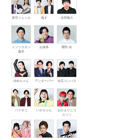
真空ジェシカ
魂ず
永田敬介
トンツカタン
お抹茶
櫻田 佑
森本
ゆめちゃん
アンダーパー
化石コンパス
バイオニ
いかちゃん
おかえりニコ
ルソン