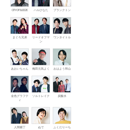
CITY OF SLEEZE
ハルひなた
プランクトン
まぐろ兄弟
リードオフマ
ワンタイトル
ン
あおいちゃん
梅田元気よく
おはよう和山
金色グラフテ
ソルトレイク
炭酸水
ィ
人間横丁
ぬで
ふくだりーち