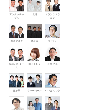
アンタッチャ
北陽
ドランクドラ
ブル
ゴン
おぎやはぎ
東京03
ゆってぃ
埼京パンダー
田上よしえ
今野 浩喜
ス
鬼ヶ島
ラバーガール
いけだてつや