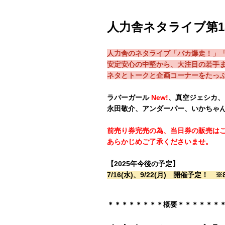
人力舎ネタライブ第13回
人力舎のネタライブ「バカ爆走！」
安定安心の中堅から、大注目の若手
ネタとトークと企画コーナーをたっ
ラバーガール
New!
、真空ジェシカ、
永田敬介、アンダーパー、いかちゃ
前売り券完売の為、当日券の販売は
あらかじめご了承くださいませ。
【2025年今後の予定】
7/16(水)、9/22(月) 開催予定！
＊＊＊
＊＊＊＊＊概要＊＊＊＊＊
＊