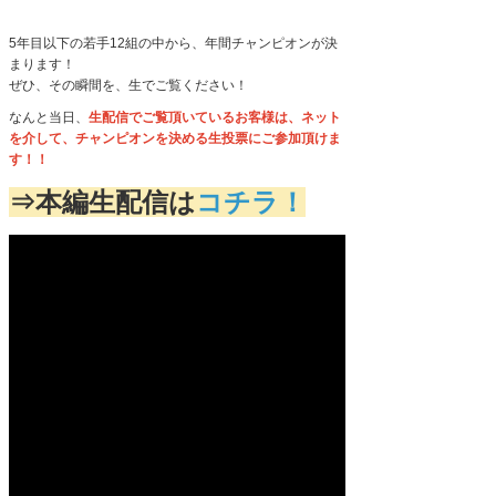
5年目以下の若手
12
組の中から、年間チャンピオンが決
まります！
ぜひ、その瞬間を、生でご覧ください！
なんと当日、
生配信でご覧頂いているお客様は、ネット
を介して、チャンピオンを決める生投票にご参加頂けま
す！！
⇒本編生配信は
コチラ！