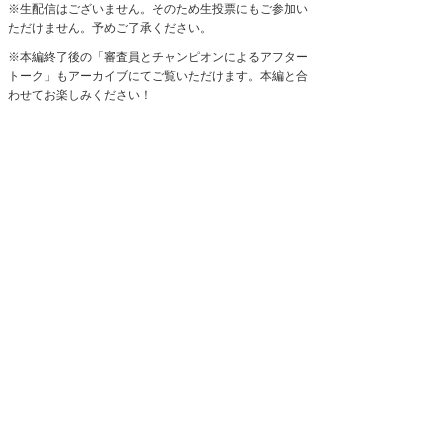
※生配信はございません。そのため生投票にもご参加い
ただけません。予めご了承ください。
※本編終了後の「審査員とチャンピオンによるアフター
トーク」もアーカイブにてご覧いただけます。本編と合
わせてお楽しみください！
■注意事項
・本公演は、スタンプカードと無料チケットでのご入場
は不可とさせて頂きます。
・本公演においては、チケットのキャンセルは承ること
ができません。
・国のガイドラインに従い、ライブを安全に開催して参
ります。
なお、ご来場のお客様は引き続きマスクの着用にご協力
いただきたく存じます。
・ご入場時は、引き続き、検温、手指消毒のご協力をお
願いいたします。
通常よりも体温が高い方、体調に異変がある方はご入場