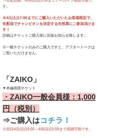
⇒生配信後、4/30(日)23:59までアーカイブ視聴可能で
す
。
※4/1(土)17:00までにご購入いただいたお客様限定で、
生配信でチャンピオンを決定する生投票にご参加頂けま
す！
詳細はチケットご購入様に別途お知らせ致します。
※一般チケットのみのご購入ですと、アフタートークは
ご覧いただけません。
「ZAIKO」
▼本編視聴チケット
・ZAIKO一般会員様：1,000
円（税別）
⇒ご購入は
コチラ！
※翌日4/2(日)19:00～4/9(日)23:59まで視聴可能です。