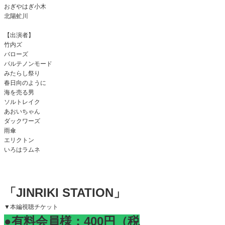
おぎやはぎ小木
北陽虻川
【出演者】
竹内ズ
バローズ
パルテノンモード
みたらし祭り
春日向のように
海を売る男
ソルトレイク
あおいちゃん
ダックワーズ
雨傘
エリクトン
いろはラムネ
「JINRIKI STATION」
▼本編視聴チケット
●有料会員様：400円（税