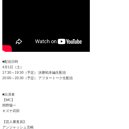
■配信日時
4
月
1
日（土）
17:30
～
19:30
（予定） 決勝戦本編生配信
20:00
～
20:30
（予定） アフタートーク生配信
■出演者
【
MC
】
岡野陽一
キズナ武田
【芸人審査員】
アンジャッシュ児嶋