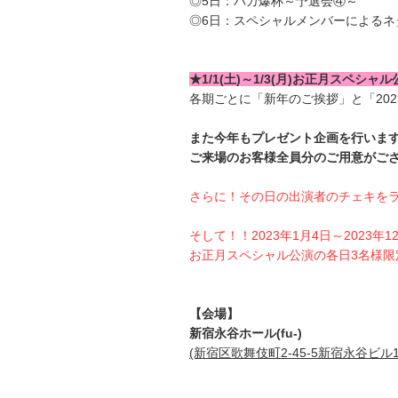
◎5日：バカ爆杯～予選会④～
◎6日：スペシャルメンバーによるネ
★1/1(土)～1/3(月)お正月スペシャル
各期ごとに「新年のご挨拶」と「20
また今年もプレゼント企画を行います
ご来場のお客様全員分のご用意がご
さらに！その日の出演者のチェキを
そして！！2023年1月4日～202
お正月スペシャル公演の各日3名様限
【会場】
新宿永谷ホール(fu-)
(新宿区歌舞伎町2-45-5新宿永谷ビル1