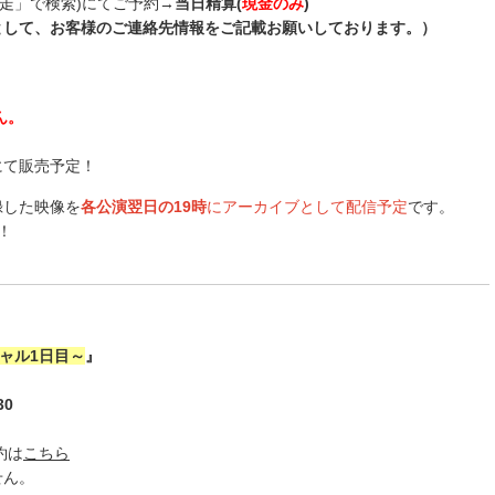
走」で検索)にてご予約→
当日精算(
現金のみ
)
として、お客様のご連絡先情報をご記載お願いしております。）
ん。
にて販売予定！
録した映像を
各公演翌日の19時
にアーカイブとして配信予定
です。
！
ャル
1
日目～
』
30
約は
こちら
せん。