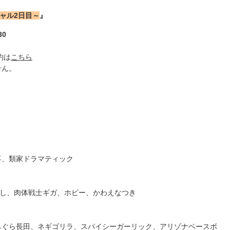
ャル
2
日目～
』
30
約は
こちら
せん。
喜、類家ドラマティック
し、肉体戦士ギガ、ホビー、かわえなつき
もぐら長田、ネギゴリラ、スパイシーガーリック、アリゾナベースボ