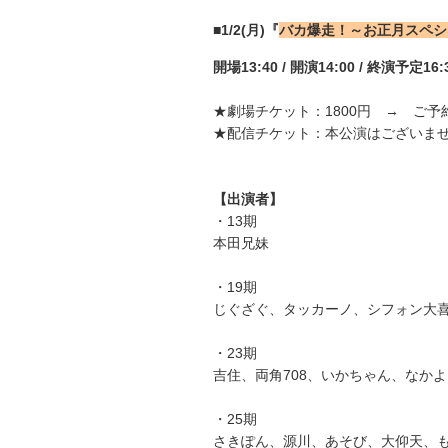
■1/2(月
)
『
バカ爆走！～お正月スペシ
開場
13:40 /
開演
14:00 / 終演予定16:
★劇場チケット：1800円 → ご予
★配信チケット：本公演はございま
【出演者】
・13期
本田兄妹
・19期
じぐざぐ、タッカーノ、シフォン大
・23期
吉住、
両角708
、いかちゃん、なかよ
・25期
さきぽん、源川、あそび、大仰天、