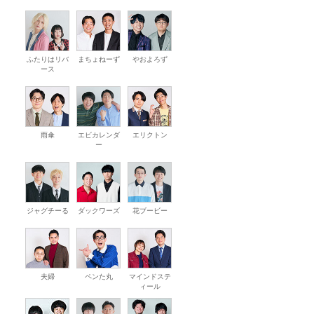
ふたりはリバ
まちょねーず
やおよろず
ース
雨傘
エビカレンダ
エリクトン
ー
ジャグチーる
ダックワーズ
花ブービー
夫婦
ペンた丸
マインドステ
ィール