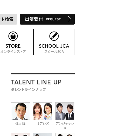
ント検索
住田 隆
オアシズ
アンジャッシ
ュ