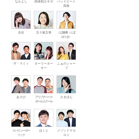
なかよし
肉体戦士ギガ
バッドビート
両角
吉住
五十嵐文香
くぼ倉庫（くぼ
ゆうき）
ザ・マミィ
ターリーター
ふぁのシャー
キー
プ
あそび
アリゾナベース
さきぽん
ボールスクール
スパイシーガー
ほくと
メゾンドマカ
リック
ロニ