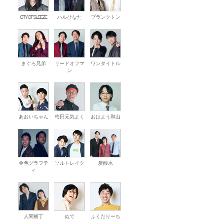
CITY OF SLEEZE
ハルひなた
プランクトン
まぐろ兄弟
リードオフマ
ワンタイトル
ン
あおいちゃん
梅田元気よく
おはよう和山
金色グラフテ
ソルトレイク
炭酸水
ィ
人間横丁
ぬで
ふくだりーち