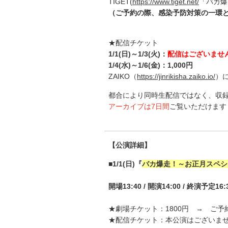
TIGET(
https://www.tiget.net/
「バカ爆
（ご予約の際、感染予防対策の一環
★配信チケット
1/1(日)～1/3(火)：
配信はございませ
1/4(水)～1/6(金)：1,000円
ZAIKO（
https://jinrikisha.zaiko.io/
）
都合により同時生配信ではなく、収
アーカイブは7日間
ご覧いただけます
【公演詳細】
■1/1(日)
『
バカ爆走！～お正月スペシ
開場
13:40 /
開演
14:00 / 終演予定16:
★劇場チケット：1800円 → ご予
★配信チケット：本公演はございま