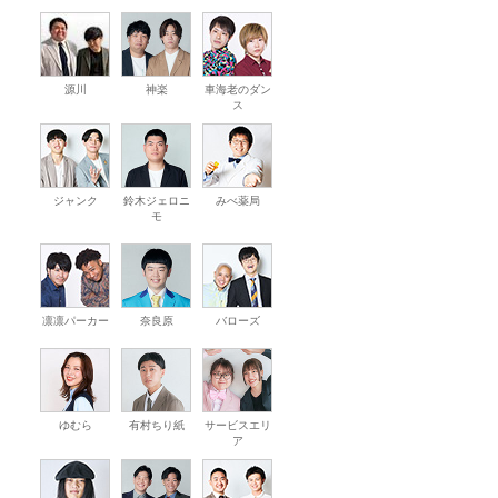
源川
神楽
車海老のダン
ス
ジャンク
鈴木ジェロニ
みべ薬局
モ
凛凛パーカー
奈良原
バローズ
ゆむら
有村ちり紙
サービスエリ
ア