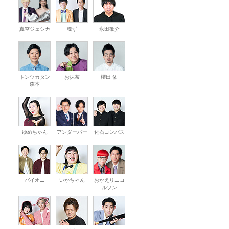
真空ジェシカ
魂ず
永田敬介
トンツカタン
お抹茶
櫻田 佑
森本
ゆめちゃん
アンダーパー
化石コンパス
バイオニ
いかちゃん
おかえりニコ
ルソン