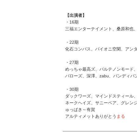
【出演者】
・16期
三福エンターテイメント、桑原和也
・22期
化石コンパス、バイオニ空閑、アン
・27期
めっちゃ最高ズ、パルテノンモード
バローズ、深澤、zabu、バンディ
・30期
ダックワーズ、マインドスティール
ネークヘイズ、サニーベア、グレン
ゅっぱき～有賀
アルティメットありがとう
まる