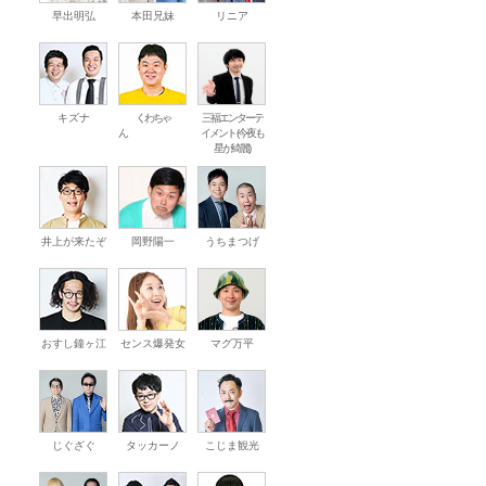
早出明弘
本田兄妹
リニア
キズナ
くわちゃ
三福エンターテ
ん
イメント (今夜も
星が綺麗)
井上が来たぞ
岡野陽一
うちまつげ
おすし鐘ヶ江
センス爆発女
マグ万平
じぐざぐ
タッカーノ
こじま観光