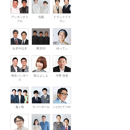
アンタッチャ
北陽
ドランクドラ
ブル
ゴン
おぎやはぎ
東京03
ゆってぃ
埼京パンダー
田上よしえ
今野 浩喜
ス
鬼ヶ島
ラバーガール
いけだてつや