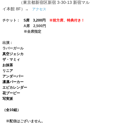
（東京都新宿区新宿 3-30-13 新宿マル
イ本館 8F）
→
アクセス
チケット：
S席 3,200円
※前方席、特典付き！
A席 2,500円
※全席指定
出演：
ラバーガール
真空ジェシカ
ザ・マミィ
お抹茶
リニア
アンダーパー
凛凛パーカー
エビカレンダー
花ブービー
写実派
（全10組）
※配信はございません。