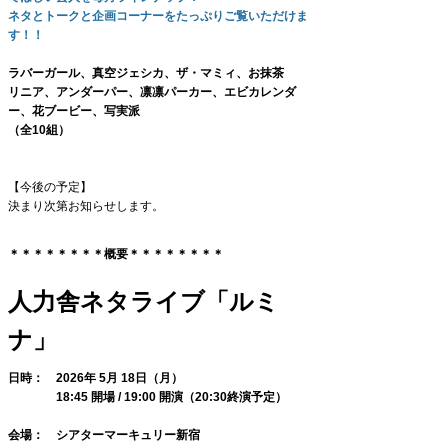
ネタとトークと企画コーナーをたっぷりご覧いただけま
す！！
ラバーガール、真空ジェシカ、ザ・マミィ、お抹茶
リニア、アンダーパー、凛凛パーカー、
エビカレンダ
ー、
花ブービー、写実派
（全10組）
【今後の予定】
決まり次第お知らせします。
＊＊＊
＊＊＊＊＊概要＊＊＊＊＊
＊＊＊
人力舎ネタライブ「ルミ
ナ」
日時： 2026年 5月 18日（月）
18:45 開場 / 19:00 開演（20:30終演予定）
会場：
シアターマーキュリー新宿