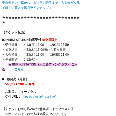
安心安定の中堅から、大注目の若手まで、人力舎が今見
てほしい芸人を毎月ラインナップ！
★★★★★★★★★★★★★★★★★★★★★★★★★
★
【チケット販売】
■JINRIKI STATION抽選受付
※会員限定
・
受付期間： 4/13(月) 12:00 ～ 4/20(月) 23:59
・
抽選結果： 4/23(木) 13:00頃から順次発表
・
入金期間： 4/23(木) 13:00 ～ 4/26(日) 21:00
・発券開始： 5/12(火)～
★JINRIKI STATION（人力舎ファンクラブ） ご入
会
→
こちら
■
一般発売（先着）
5
/2(土) 12:00 ～ 発売
お取扱い：イープラス
受付URL：
https://eplus.jp/neta-live/
【チケットお申し込みの注意事項（イープラス） 】
・お申し込みは、
お一人様２枚
まで
となります。