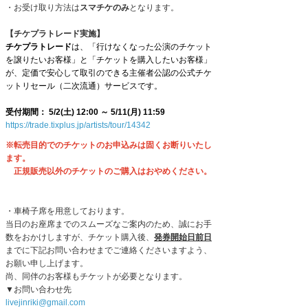
・お受け取り方法は
スマチケのみ
となります。
【チケプラトレード実施】
チケプラトレード
は、「行けなくなった公演のチケット
を譲りたいお客様」と「チケットを購入したいお客様」
が、定価で安心して取引のできる主催者公認の公式チケ
ットリセール（二次流通）サービスです。
受付期間： 5/2(土) 12:00 ～ 5/11(月) 11:59
https://trade.tixplus.
jp/artists/tour/14342
※転売目的でのチケットのお申込みは固くお断りいたし
ます。
正規販売以外のチケットのご購入はおやめください。
・車椅子席を用意しております。
当日のお座席までのスムーズなご案内のため、
誠にお手
数をおかけしますが、チケット購入後、
発券開始日前日
までに下記お問い合わせまでご連絡くださいますよう、
お願い申し上げます。
尚、同伴のお客様もチケットが必要となります。
▼お問い合わせ先
livejinriki@gmail.com