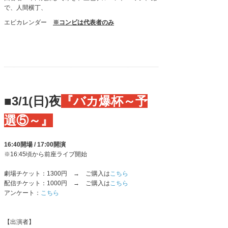
で、人間横丁、
エビカレンダー
※コンビは代表者のみ
■3/1(日)夜
『バカ爆杯～予
選⑤～』
16:40開場 / 17:00開演
※16:45頃から前座ライブ開始
劇場チケット：1300円 → ご購入は
こちら
配信チケット：1000円 → ご購入は
こちら
アンケート：
こちら
【出演者】