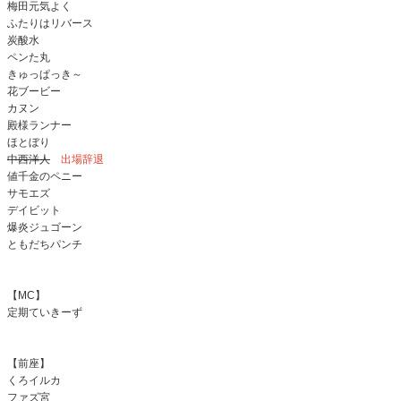
梅田元気よく
ふたりはリバース
炭酸水
ペンた丸
きゅっぱっき～
花ブービー
カヌン
殿様ランナー
ほとぼり
中西洋人
出場辞退
値千金のペニー
サモエズ
デイビット
爆炎ジュゴーン
ともだちパンチ
【MC】
定期ていきーず
【前座】
くろイルカ
ファズ宮