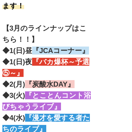
ます！
【3月のラインナップはこ
ちら！！】
◆1(日)昼
『JCAコーナー』
◆1(日)夜
『バカ爆杯～予選
⑤～』
◆2(月)
『炭酸水DAY』
◆3(火)
『とことんコント浴
びちゃうライブ』
◆4(水)
『漫才を愛する者た
ちのライブ』