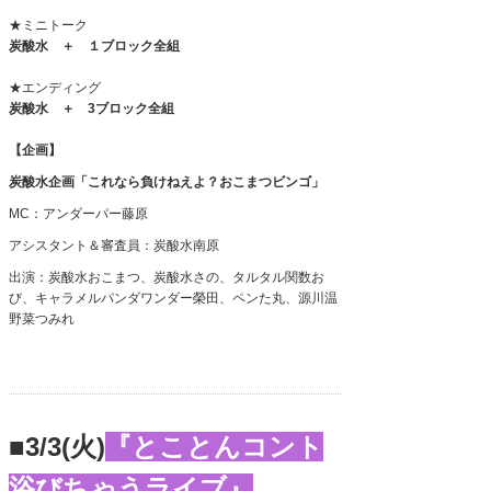
★ミニトーク
炭酸水 ＋ １ブロック全組
★エンディング
炭酸水 ＋
3
ブロック全組
【企画】
炭酸水企画「これなら負けねえよ？おこまつビンゴ」
MC：アンダーパー藤原
アシスタント＆審査員：炭酸水南原
出演：炭酸水おこまつ、炭酸水さの、タルタル関数お
び、キャラメルパンダワンダー榮田、ペンた丸、源川温
野菜つみれ
■3/3(火)
『とことんコント
浴びちゃうライブ』