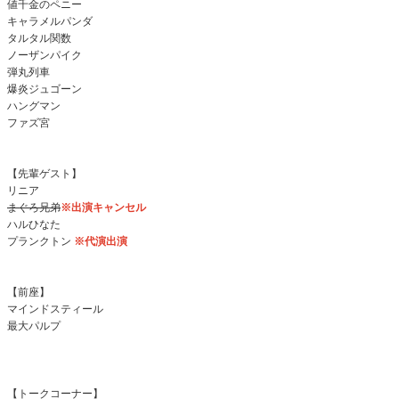
値千金のペニー
キャラメルパンダ
タルタル関数
ノーザンパイク
弾丸列車
爆炎ジュゴーン
ハングマン
ファズ宮
【先輩ゲスト】
リニア
まぐろ兄弟
※出演キャンセル
ハルひなた
プランクトン
※代演出演
【前座】
マインドスティール
最大パルプ
【トークコーナー】