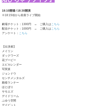
18:10開場 / 18:30開演
※18:15頃から前座ライブ開始
劇場チケット：1300円 → ご購入は
こちら
配信チケット：1000円 → ご購入は
こちら
アンケート：
こちら
【出演者】
メイリン
ダックワーズ
花ブービー
エビカレンダー
写実派
ジョンドウ
センチメンタルズ
殿様ランナー
ほとぼり
サモエズ
デイドリーム
ふゆう空間
デイビット