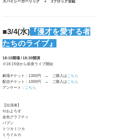
スパイシーガーリック ＋ 3ブロック全組
■3/4(水)
『漫才を愛する者
たちのライブ』
18:10開場 / 18:30開演
※18:15頃から前座ライブ開始
劇場チケット：1300円 → ご購入は
こちら
配信チケット：1000円 → ご購入は
こちら
アンケート：
こちら
【出演者】
やおよろず
金色グラフティ
パブン
トツカミツカ
くろイルカ