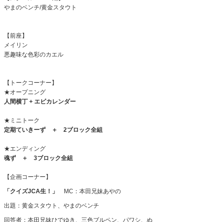
やまのベンチ/黄金スタウト
【前座】
メイリン
悪趣味な色彩のカエル
【トークコーナー】
★オープニング
人間横丁 + エビカレンダー
★ミニトーク
定期ていきーず ＋ 2ブロック全組
★エンディング
魂ず ＋
3
ブロック全組
【企画コーナー】
「クイズ
JCA
生！」
MC
：本田兄妹あやの
出題：黄金スタウト、やまのベンチ
回答者：本田兄妹ひでゆき、三色ブルペン、パワシ、ぬ