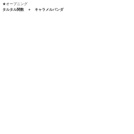
★オープニング
タルタル関数 ＋ キャラメルパンダ
★ミニトーク
ハルひなた ＋ 1ブロック全組
まぐろ兄弟 ＋ 2ブロック全組
★エンディング
リニア ＋
3
ブロック全組
■3/5(木)
『お客様感謝公
演』
18:10開場 / 18:30開演
※18:15頃から前座ライブ開始
劇場チケット：1300円 → ご購入は
こちら
配信チケット：1000円 → ご購入は
こちら
アンケート：
こちら