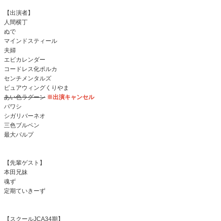
【出演者】
人間横丁
ぬで
マインドスティール
夫婦
エビカレンダー
コードレス化ポルカ
センチメンタルズ
ピュアウィングくりやま
あい色ラグーン
※出演キャンセル
パワシ
シガリバーネオ
三色ブルペン
最大パルプ
【先輩ゲスト】
本田兄妹
魂ず
定期ていきーず
【スクールJCA34期】