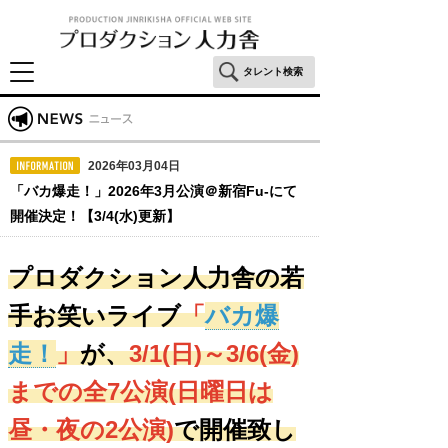
タレント検索
2026年03月04日
「バカ爆走！」2026年3月公演＠新宿Fu-にて
開催決定！【3/4(水)更新】
プロダクション人力舎の若
手お笑いライブ
「
バカ爆
走！
」
が、
3/1(日)
～3/6(金)
までの全7公演(日曜日は
昼・夜の2公演)
で開催致し