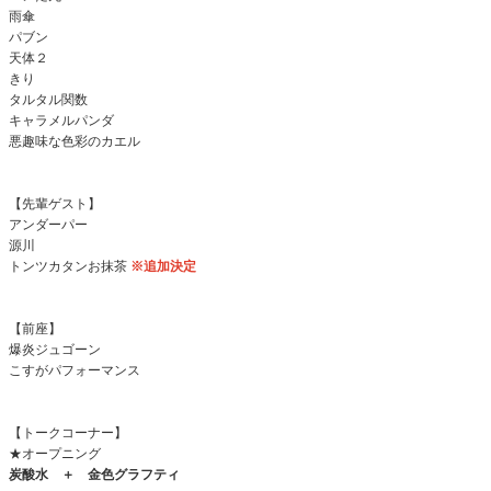
雨傘
パブン
天体２
きり
タルタル関数
キャラメルパンダ
悪趣味な色彩のカエル
【先輩ゲスト】
アンダーパー
源川
トンツカタンお抹茶
※追加決定
【前座】
爆炎ジュゴーン
こすがパフォーマンス
【トークコーナー】
★オープニング
炭酸水 ＋ 金色グラフティ