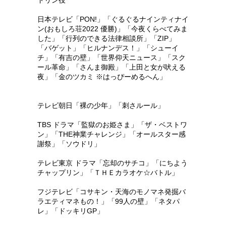
ドリン役
日本テレビ「PON!」「ぐるぐるナインティナイ
ン(おもしろ荘2022 優勝)」「今夜くらべてみま
した」「行列のできる法律相談所」「ZIP」
「バゲット」「ヒルナンデス！」「シューイ
チ」「有吉の壁」「世界仰天ニュース」「スク
ール革命」「さんま御殿」「上田と女が吠える
夜」「金のツカミ ※はっぴーめるへん」
テレビ朝日「裸の少年」「刺さルール」
TBS ドラマ「監獄のお姫さま」「ザ・ベストワ
ン」「THE神業チャレンジ」「オールスター感
謝祭」「ソウドリ」
テレビ東京 ドラマ「忘却のサチコ」「にちよう
チャップリン」「ＴＨＥカラオケ☆バトル」
フジテレビ「コサキン・天海のモノマネ発掘バ
ラエティマネもの！」「99人の壁」「ネタパ
レ」「ドッキリGP」