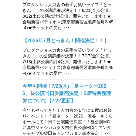
プロダクショ人力舎の若手お笑いライブ「どっ
きん！」の公演詳細が決定！！8/21(金)1公演、
8/22(土)3公演の計4公演、開催いたします！★
会場新宿バティオス(東京都新宿区歌舞伎町2-45
-4)★チケットの受付 ･･･
【2026年7月どっきん！開催決定！！】
プロダクショ人力舎の若手お笑いライブ「どっ
きん！」の公演詳細が決定！！7/17(金)1公演、
7/18(土)3公演の計4公演、開催いたします！★
会場新宿バティオス(東京都新宿区歌舞伎町2-45
-4)★チケットの受付 ･･･
今年も開催！7/23(木)「夏ネーター202
6」昼公演当日券販売決定！S席特典整理
券について【7/22更新】
今年もやってきた！人力舎の１年に１度のお祭
りイベント！「夏ネーター2026」渋谷・さくら
ホールにて１日２公演開催決定！！昼公演MC
に真空ジェシカガク＆吉住夜公演MCに アンタ
ッチャブル柴田＆トンツカタン森本決定！ ･･･