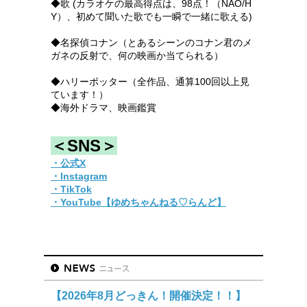
◆歌 (カラオケの最高得点は、98点！（NAO/H
Y）、初めて聞いた歌でも一瞬で一緒に歌える)
◆名探偵コナン（とあるシーンのコナン君のメ
ガネの反射で、何の映画か当てられる）
◆ハリーポッター（全作品、通算100回以上見
ています！）
◆海外ドラマ、映画鑑賞
＜SNS＞
・公式X
・Instagram
・TikTok
・YouTube【ゆめちゃんねる♡らんど】
【2026年8月どっきん！開催決定！！】