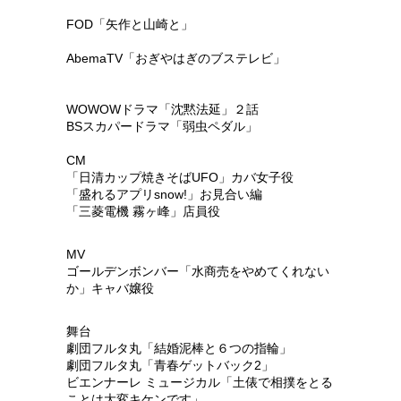
FOD「矢作と山崎と」
AbemaTV「おぎやはぎのブステレビ」
WOWOWドラマ「沈黙法延」２話
BSスカパードラマ「弱虫ペダル」
CM
「日清カップ焼きそばUFO」カバ女子役
「盛れるアプリsnow!」お見合い編
「三菱電機 霧ヶ峰」店員役
MV
ゴールデンボンバー「水商売をやめてくれない
か」キャバ嬢役
舞台
劇団フルタ丸「結婚泥棒と６つの指輪」
劇団フルタ丸「青春ゲットバック2」
ビエンナーレ ミュージカル「土俵で相撲をとる
ことは大変キケンです」