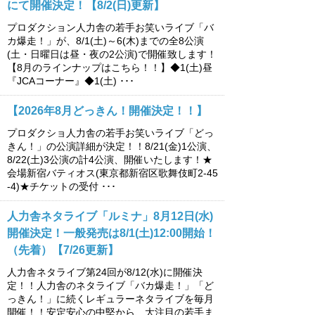
にて開催決定！【8/2(日)更新】
プロダクション人力舎の若手お笑いライブ「バ
カ爆走！」が、8/1(土)～6(木)までの全8公演
(土・日曜日は昼・夜の2公演)で開催致します！
【8月のラインナップはこちら！！】◆1(土)昼
『JCAコーナー』◆1(土) ･･･
【2026年8月どっきん！開催決定！！】
プロダクショ人力舎の若手お笑いライブ「どっ
きん！」の公演詳細が決定！！8/21(金)1公演、
8/22(土)3公演の計4公演、開催いたします！★
会場新宿バティオス(東京都新宿区歌舞伎町2-45
-4)★チケットの受付 ･･･
人力舎ネタライブ「ルミナ」8月12日(水)
開催決定！一般発売は8/1(土)12:00開始！
（先着）【7/26更新】
人力舎ネタライブ第24回が8/12(水)に開催決
定！！人力舎のネタライブ「バカ爆走！」「ど
っきん！」に続くレギュラーネタライブを毎月
開催！！安定安心の中堅から、大注目の若手ま