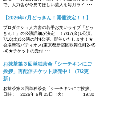
で、人力舎が今見てほしい芸人を毎月ライ ･･･
【2026年7月どっきん！開催決定！！】
プロダクショ人力舎の若手お笑いライブ「どっ
きん！」の公演詳細が決定！！7/17(金)1公演、
7/18(土)3公演の計4公演、開催いたします！★
会場新宿バティオス(東京都新宿区歌舞伎町2-45
-4)★チケットの受付 ･･･
お抹茶第３回単独茶会「シーチキンにご
挨拶」再配信チケット販売中！（7/2更
新）
お抹茶第３回単独茶会「シーチキンにご挨拶」
日時： 2026年 6月 23日（火） 19:30
開場 / 20:00 開演会場： 歌舞伎町劇場
（東京都新宿区歌舞伎町1丁目6−12）→ ア
ク ･･･