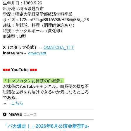
生年月日：1989.9.26
出身地：埼玉県越谷市
学歴：獨協大学経済学部経済学科卒業
サイズ：172cm/72kg/B91/W88/H98/頭55/足26
趣味：草野球、料理（調理師免許あり）
特技：ナックルボール（変化球）
血液型：
B型
X（スタッフ公式）→
OMATCHA_TTT
Instagram
→
omacyattt
■■■
YouTube
■■■
『トンツカタンお抹茶の白昼夢』
お抹茶のYouTubeチャンネル。白昼夢の様な不
思議な世界をお届けできるのか気になるところ
である。
→
こちら
「バカ爆走！」2026年8月公演＠新宿Fu-