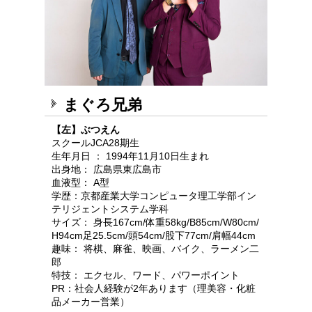
まぐろ兄弟
【左】ぶつえん
スクールJCA28期生
生年月日 ： 1994年11月10日生まれ
出身地： 広島県東広島市
血液型： A型
学歴：京都産業大学コンピュータ理工学部イン
テリジェントシステム学科
サイズ： 身長
167cm/体重58kg/B85cm/W80cm/
H94cm足
25.5cm/頭54cm/股下77cm/肩幅44cm
趣味： 将棋、麻雀、映画、バイク、ラーメン二
郎
特技： エクセル、ワード、パワーポイント
PR：社会人経験が2年あります（理美容・化粧
品メーカー営業）