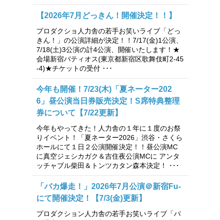
【2026年7月どっきん！開催決定！！】
プロダクショ人力舎の若手お笑いライブ「どっ
きん！」の公演詳細が決定！！7/17(金)1公演、
7/18(土)3公演の計4公演、開催いたします！★
会場新宿バティオス(東京都新宿区歌舞伎町2-45
-4)★チケットの受付 ･･･
今年も開催！7/23(木)「夏ネーター202
6」昼公演当日券販売決定！S席特典整理
券について【7/22更新】
今年もやってきた！人力舎の１年に１度のお祭
りイベント！「夏ネーター2026」渋谷・さくら
ホールにて１日２公演開催決定！！昼公演MC
に真空ジェシカガク＆吉住夜公演MCに アンタ
ッチャブル柴田＆トンツカタン森本決定！ ･･･
「バカ爆走！」2026年7月公演＠新宿Fu-
にて開催決定！【7/3(金)更新】
プロダクション人力舎の若手お笑いライブ「バ