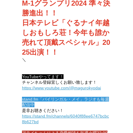
M-1グランプリ2024 準々決
勝進出！！
日本テレビ「ぐるナイ年越
しおもしろ荘！今年も誰か
売れて頂戴スペシャル
」20
25出演！！
＼
YouTubeやってます！
チャンネル登録宜しくお願い致します！
https://www.youtube.com/@magurokyodai
stand.fm「バイリンガル・メイ」ラジオも毎週
配信中
是非お聴きください！
https://stand.fm/channels/6040f88ee6747bcbc
8b627bd