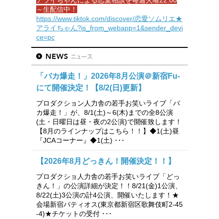
アライちゃんによる恋愛相談を毎週火曜22:00
～生配信中！
https://www.tiktok.com/discover/恋愛ソムリエ★
アライちゃん?is_from_webapp=1&sender_devi
ce=pc
「バカ爆走！」2026年8月公演＠新宿Fu-
にて開催決定！【8/2(日)更新】
プロダクション人力舎の若手お笑いライブ「バ
カ爆走！」が、8/1(土)～6(木)までの全8公演
(土・日曜日は昼・夜の2公演)で開催致します！
【8月のラインナップはこちら！！】◆1(土)昼
『JCAコーナー』◆1(土) ･･･
【2026年8月どっきん！開催決定！！】
プロダクショ人力舎の若手お笑いライブ「どっ
きん！」の公演詳細が決定！！8/21(金)1公演、
8/22(土)3公演の計4公演、開催いたします！★
会場新宿バティオス(東京都新宿区歌舞伎町2-45
-4)★チケットの受付 ･･･