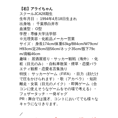
【右】アライちゃん
スクールJCA28期生
生年月日 ： 1994年4月18日生まれ
出身地 ： 千葉県白井市
血液型： O型
学歴：専修大学法学部
※元理美容・化粧品メーカー営業
サイズ： 身長
174cm/体重63kg/B84cm/W79cm/
H93cm/足
28cm/頭56cm/ネック35cm/股下79c
m/肩幅46cm
趣味： 居酒屋巡り・サッカー観戦（海外）・化
粧（目元のみ）・自転車散策・煙草・恋愛バラ
エティ観察・恋愛名言集漁り
特技：
サッカーゲーム（
FIFA）・
目力（顔だけ
で圧をかけられます）・歌（アカペラ）・短距
離走・女装（目元のメイク）・即興ゲーム（合
コンに使えそうなゲームをその場で考える）・
フェザータッチ・一発ギャグ
PR：
舞台では漫才、コントにおいてでも様々な
キャラになりきります。
／