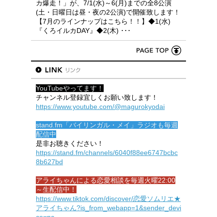
カ爆走！」が、7/1(水)～6(月)までの全8公演
(土・日曜日は昼・夜の2公演)で開催致します！
【7月のラインナップはこちら！！】◆1(水)
『くろイルカDAY』◆2(木) ･･･
YouTubeやってます！
チャンネル登録宜しくお願い致します！
https://www.youtube.com/@magurokyodai
stand.fm「バイリンガル・メイ」ラジオも毎週
配信中
是非お聴きください！
https://stand.fm/channels/6040f88ee6747bcbc
8b627bd
アライちゃんによる恋愛相談を毎週火曜22:00
～生配信中！
https://www.tiktok.com/discover/恋愛ソムリエ★
アライちゃん?is_from_webapp=1&sender_devi