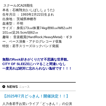
スクールJCA28期生
本名：
石橋翔太(いしばししょうた)
生年月日 ： 1993年2月22日生まれ
出身地： 茨城県神栖市
血液型： 不明
サイズ： 身長173㎝/体重74kg/B90㎝/W82㎝/H
101㎝/足26.5cm/頭62㎝
趣味： 音楽鑑賞(HardRock,HeavyMetal)・ギタ
ー、ベース演奏・アナログレコード収集
特技：若手スリーズロックバンド発掘
無類のRock好きがくりだす不思議な世界観。
CITY OF SLEEZEにハマること間違いなし
一度見れば絶対に忘れられない逸材です！！！
【2025年7月どっきん！開催決定！！】
人力舎若手お笑いライブ「どっきん！」の公演